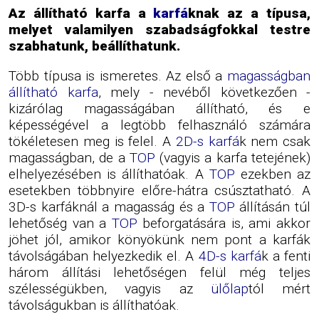
Az állítható karfa a
karfá
knak az a típusa,
melyet valamilyen szabadságfokkal testre
szabhatunk, beállíthatunk.
Több típusa is ismeretes. Az első a
magasságban
állítható karfa
, mely - nevéből következően -
kizárólag magasságában állítható, és e
képességével a legtöbb felhasználó számára
tökéletesen meg is felel. A
2D-s karfá
k nem csak
magasságban, de a
TOP
(vagyis a karfa tetejének)
elhelyezésében is állíthatóak. A
TOP
ezekben az
esetekben többnyire előre-hátra csúsztatható. A
3D-s karfáknál a magasság és a
TOP
állításán túl
lehetőség van a
TOP
beforgatására is, ami akkor
jöhet jól, amikor könyökünk nem pont a karfák
távolságában helyezkedik el. A
4D-s karfá
k a fenti
három állítási lehetőségen felül még teljes
szélességükben, vagyis az
ülőlap
tól mért
távolságukban is állíthatóak.