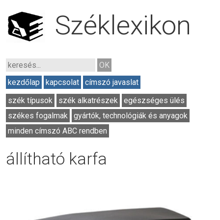
Széklexikon
kezdőlap
kapcsolat
címszó javaslat
szék típusok
szék alkatrészek
egészséges ülés
székes fogalmak
gyártók, technológiák és anyagok
minden címszó ABC rendben
állítható karfa