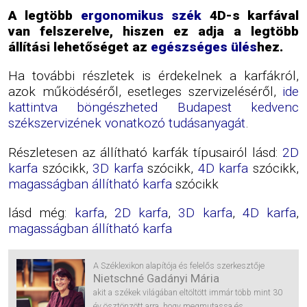
A legtöbb
ergonomikus szék
4D-s karfával
van felszerelve, hiszen ez adja a legtöbb
állítási lehetőséget az
egészséges ülés
hez.
Ha további részletek is érdekelnek a karfákról,
azok működéséről, esetleges szervizeléséről,
ide
kattintva böngészheted Budapest kedvenc
székszervizének vonatkozó tudásanyagát
.
Részletesen az állítható karfák típusairól lásd:
2D
karfa
szócikk,
3D karfa
szócikk,
4D karfa
szócikk,
magasságban állítható karfa
szócikk
lásd még:
karfa
,
2D karfa
,
3D karfa
,
4D karfa
,
magasságban állítható karfa
A Széklexikon alapítója és felelős szerkesztője
Nietschné Gadányi Mária
akit a székek világában eltöltött immár több mint 30
év ösztönzött arra, hogy megmutassa és