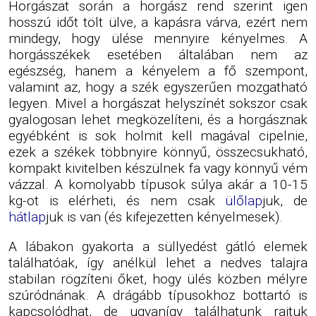
Horgászat során a horgász rend szerint igen
hosszú időt tölt ülve, a kapásra várva, ezért nem
mindegy, hogy ülése mennyire kényelmes. A
horgásszékek esetében általában nem az
egészség, hanem a kényelem a fő szempont,
valamint az, hogy a szék egyszerűen mozgatható
legyen. Mivel a horgászat helyszínét sokszor csak
gyalogosan lehet megközelíteni, és a horgásznak
egyébként is sok holmit kell magával cipelnie,
ezek a székek többnyire könnyű, összecsukható,
kompakt kivitelben készülnek fa vagy könnyű vém
vázzal. A komolyabb típusok súlya akár a 10-15
kg-ot is elérheti, és nem csak
ülőlap
juk, de
hátlap
juk is van (és kifejezetten kényelmesek).
A lábakon gyakorta a süllyedést gátló elemek
találhatóak, így anélkül lehet a nedves talajra
stabilan rögzíteni őket, hogy ülés közben mélyre
szúródnának. A drágább típusokhoz bottartó is
kapcsolódhat, de ugyanígy találhatunk rajtuk