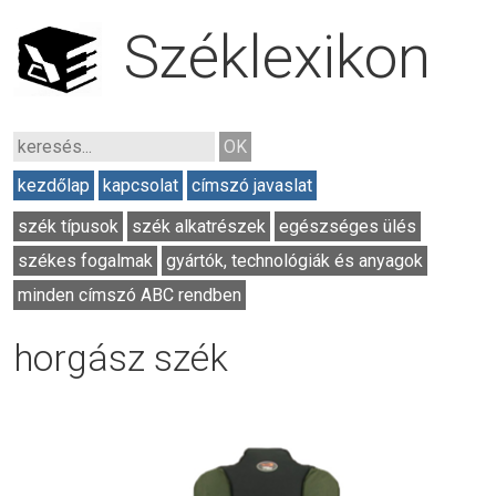
Széklexikon
kezdőlap
kapcsolat
címszó javaslat
szék típusok
szék alkatrészek
egészséges ülés
székes fogalmak
gyártók, technológiák és anyagok
minden címszó ABC rendben
horgász szék