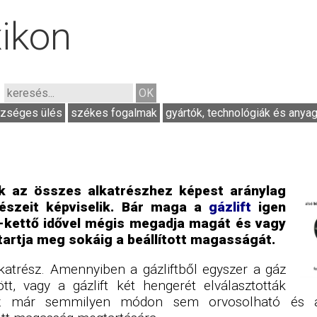
xikon
zséges ülés
székes fogalmak
gyártók, technológiák és anya
k az összes alkatrészhez képest aránylag
észeit képviselik. Bár maga a
gázlift
igen
y-kettő idővel mégis megadja magát és vagy
artja meg sokáig a beállított magasságát.
lkatrész. Amennyiben a gázliftből egyszer a gáz
tt, vagy a gázlift két hengerét elválasztották
 az már semmilyen módon sem orvosolható és 