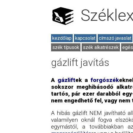
Székle
kezdőlap
kapcsolat
címszó javaslat
szék típusok
szék alkatrészek
egés
gázlift javítás
A
gázlift
ek a
forgószék
ekne
sokszor meghibásodó alkatr
tartós, pár ezer darabból eg
nem engedhető fel, vagy nem t
A hibás gázlift NEM javítható a
valamilyen oknál fogva elszökö
egymástól, a továbbiakban