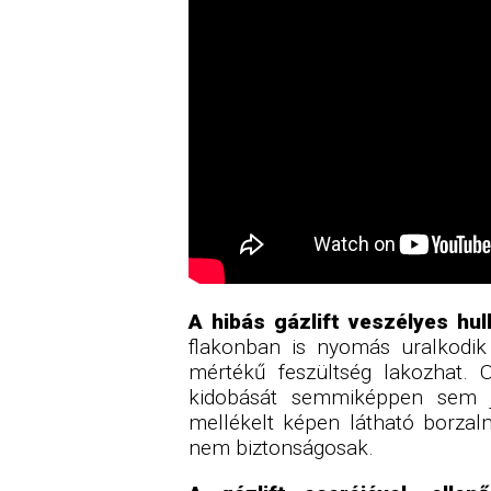
A hibás gázlift veszélyes hu
flakonban is nyomás uralkodik
mértékű feszültség lakozhat. O
kidobását semmiképpen sem ja
mellékelt képen látható borzal
nem biztonságosak.