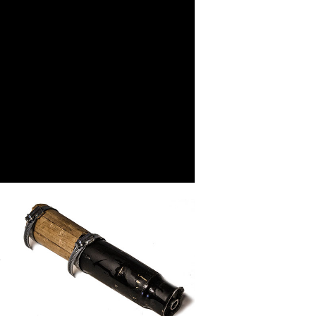
s
s
ó
a
e