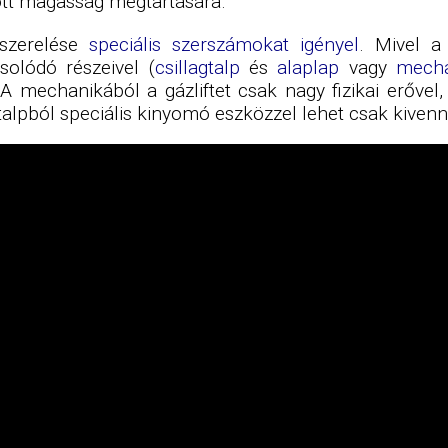
tott magasság megtartására.
iszerelése
speciális szerszámokat igényel
. Mivel a
solódó részeivel (
csillagtalp
és
alaplap
vagy
mecha
mechanikából a gázliftet csak nagy fizikai erővel, 
gtalpból
speciális kinyomó eszközzel lehet csak kivenni