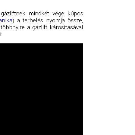
 gázliftnek mindkét vége kúpos
nika
) a terhelés nyomja össze,
többnyire a gázlift károsításával
: