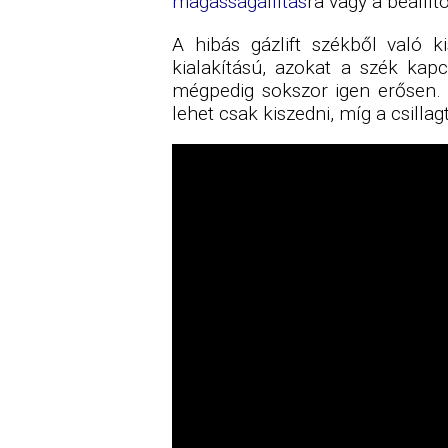
magasságállítás
ra vagy a beállí
A hibás gázlift székből való k
kialakítású, azokat a szék kapc
mégpedig sokszor igen erősen. A 
lehet csak kiszedni, míg a csilla