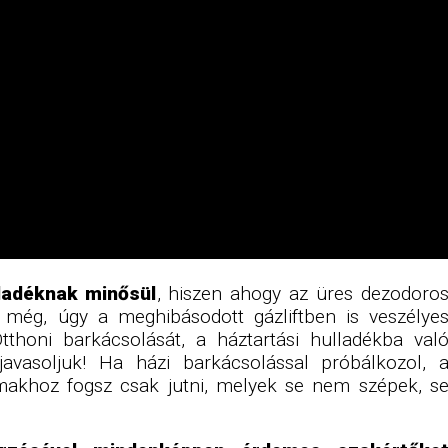
lladéknak minősül
, hiszen ahogy az üres dezodoro
 még, úgy a meghibásodott gázliftben is veszélye
tthoni barkácsolását, a háztartási hulladékba val
vasoljuk! Ha házi barkácsolással próbálkozol, 
makhoz fogsz csak jutni, melyek se nem szépek, s