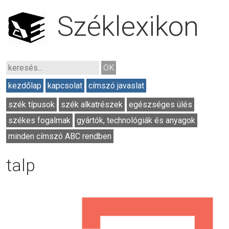
Széklexikon
kezdőlap
kapcsolat
címszó javaslat
szék típusok
szék alkatrészek
egészséges ülés
székes fogalmak
gyártók, technológiák és anyagok
minden címszó ABC rendben
talp