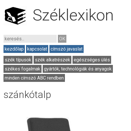
Széklexikon
kezdőlap
kapcsolat
címszó javaslat
szék típusok
szék alkatrészek
egészséges ülés
székes fogalmak
gyártók, technológiák és anyagok
minden címszó ABC rendben
szánkótalp