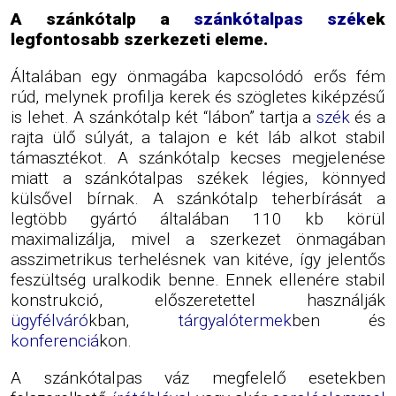
A szánkótalp a
szánkótalpas szék
ek
legfontosabb szerkezeti eleme.
Általában egy önmagába kapcsolódó erős fém
rúd, melynek profilja kerek és szögletes kiképzésű
is lehet. A szánkótalp két “lábon” tartja a
szék
és a
rajta ülő súlyát, a talajon e két láb alkot stabil
támasztékot. A szánkótalp kecses megjelenése
miatt a szánkótalpas székek légies, könnyed
külsővel bírnak. A szánkótalp teherbírását a
legtöbb gyártó általában 110 kb körül
maximalizálja, mivel a szerkezet önmagában
asszimetrikus terhelésnek van kitéve, így jelentős
feszültség uralkodik benne. Ennek ellenére stabil
konstrukció, előszeretettel használják
ügyfélváró
kban,
tárgyalótermek
ben és
konferenciá
kon.
A szánkótalpas váz megfelelő esetekben