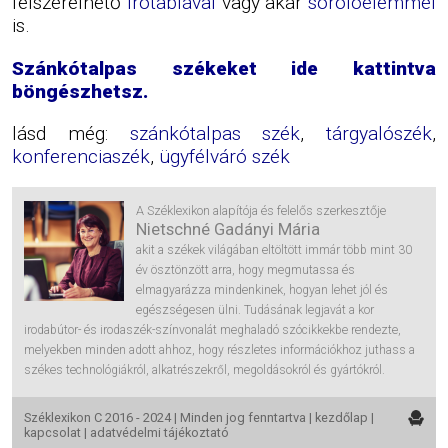
felszerelhető
írótáblával
vagy akár
sorolóelemmel
is.
Szánkótalpas székeket ide kattintva
böngészhetsz.
lásd még:
szánkótalpas szék
,
tárgyalószék
,
konferenciaszék
,
ügyfélváró szék
A Széklexikon alapítója és felelős szerkesztője
Nietschné Gadányi Mária
akit a székek világában eltöltött immár több mint 30
év ösztönzött arra, hogy megmutassa és
elmagyarázza mindenkinek, hogyan lehet jól és
egészségesen ülni. Tudásának legjavát a kor
irodabútor- és irodaszék-színvonalát meghaladó szócikkekbe rendezte,
melyekben minden adott ahhoz, hogy részletes információkhoz juthass a
székes technológiákról, alkatrészekről, megoldásokról és gyártókról.
Széklexikon C 2016 - 2024 | Minden jog fenntartva |
kezdőlap
|
kapcsolat
|
adatvédelmi tájékoztató