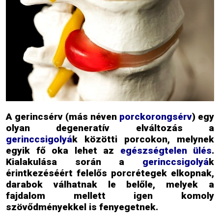
A gerincsérv (más néven
porckorongsérv
) egy
olyan degeneratív elváltozás a
gerinccsigolyá
k közötti porcokon, melynek
egyik fő oka lehet az
egészségtelen ülés
.
Kialakulása során a
gerinccsigolyá
k
érintkezéséért felelős porcrétegek elkopnak,
darabok válhatnak le belőle, melyek a
fajdalom mellett igen komoly
szövődményekkel is fenyegetnek.