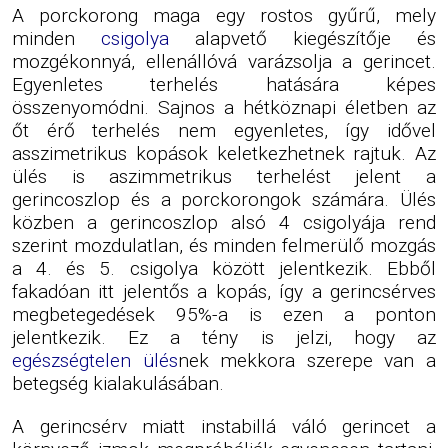
A porckorong maga egy rostos gyűrű, mely
minden
csigolya
alapvető kiegészítője és
mozgékonnyá, ellenállóvá varázsolja a gerincet.
Egyenletes terhelés hatására képes
összenyomódni. Sajnos a hétköznapi életben az
őt érő terhelés nem egyenletes, így idővel
asszimetrikus kopások keletkezhetnek rajtuk. Az
ülés is aszimmetrikus terhelést jelent a
gerincoszlop és a porckorongok számára. Ülés
közben a gerincoszlop alsó 4 csigolyája rend
szerint mozdulatlan, és minden felmerülő mozgás
a 4. és 5. csigolya között jelentkezik. Ebből
fakadóan itt jelentős a kopás, így a gerincsérves
megbetegedések 95%-a is ezen a ponton
jelentkezik. Ez a tény is jelzi, hogy az
egészségtelen ülés
nek mekkora szerepe van a
betegség kialakulásában.
A gerincsérv miatt instabillá váló gerincet a