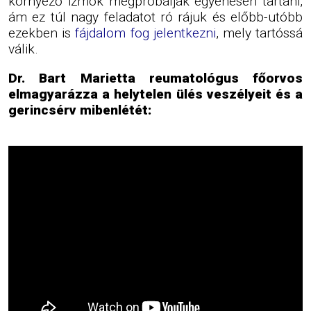
környező izmok megpróbálják egyenesen tartani,
ám ez túl nagy feladatot ró rájuk és előbb-utóbb
ezekben is
fájdalom fog jelentkezni
, mely tartóssá
válik.
Dr. Bart Marietta reumatológus főorvos
elmagyarázza a helytelen ülés veszélyeit és a
gerincsérv mibenlétét: