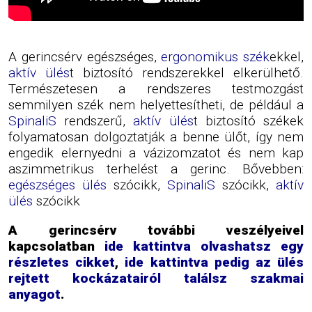
A gerincsérv egészséges,
ergonomikus szék
ekkel,
aktív ülés
t biztosító rendszerekkel elkerülhető.
Természetesen a rendszeres testmozgást
semmilyen szék nem helyettesítheti, de például a
SpinaliS
rendszerű,
aktív ülés
t biztosító székek
folyamatosan dolgoztatják a benne ülőt, így nem
engedik elernyedni a vázizomzatot és nem kap
aszimmetrikus terhelést a gerinc. Bővebben:
egészséges ülés
szócikk,
SpinaliS
szócikk,
aktív
ülés
szócikk
A gerincsérv további veszélyeivel
kapcsolatban
ide kattintva olvashatsz egy
részletes cikket
,
ide kattintva pedig az ülés
rejtett kockázatairól találsz szakmai
anyagot
.