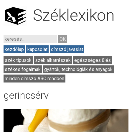
Széklexikon
kezdőlap
kapcsolat
címszó javaslat
szék típusok
szék alkatrészek
egészséges ülés
székes fogalmak
gyártók, technológiák és anyagok
minden címszó ABC rendben
gerincsérv