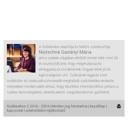
A Széklexikon alapítója és felelős szerkesztője
Nietschné Gadányi Mária
akit a székek világában eltöltött immár több mint 30
év ösztönzött arra, hogy megmutassa és
elmagyarázza mindenkinek, hogyan lehet jól és
egészségesen ülni. Tudásának legjavát a kor
irodabútor- és irodaszék-színvonalát meghaladó szócikkekbe rendezte,
melyekben minden adott ahhoz, hogy részletes információkhoz juthass a
székes technológiákról, alkatrészekről, megoldásokról és gyártókról.
Széklexikon C 2016 - 2024 | Minden jog fenntartva |
kezdőlap
|
kapcsolat
|
adatvédelmi tájékoztató