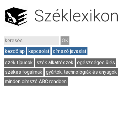
Széklexikon
kezdőlap
kapcsolat
címszó javaslat
szék típusok
szék alkatrészek
egészséges ülés
székes fogalmak
gyártók, technológiák és anyagok
minden címszó ABC rendben